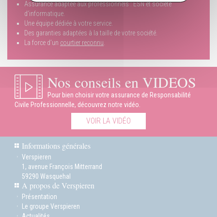
Assurance adaptée aux professionnels : ESN et société
d’informatique.
Une équipe dédiée à votre service.
Des garanties adaptées à la taille de votre société.
La force d’un
courtier reconnu
.
Nos conseils en VIDEOS
Pour bien choisir votre assurance de Responsabilité
Civile Professionnelle, découvrez notre vidéo.
VOIR LA VIDÉO
Informations générales
Verspieren
1, avenue François Mitterrand
59290 Wasquehal
A propos de Verspieren
Présentation
Le groupe Verspieren
Actualités