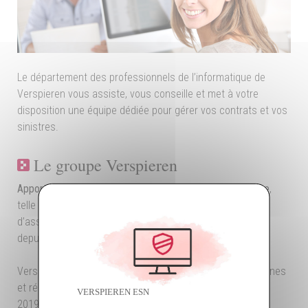
Le département des professionnels de l’informatique de
Verspieren vous assiste, vous conseille et met à votre
disposition une équipe dédiée pour gérer vos contrats et vos
sinistres.
Le groupe Verspieren
Apporter à chacun de nos clients le meilleur de l’assurance
,
telle est la promesse que
Verspieren
, premier courtier
d’assurance à capital familial du marché français, tient
depuis plus de 135 ans.
Verspieren, courtier en assurances emploie 2233 personnes
et réalise un chiffre d’affaires de 405 millions d’euros en
VERSPIEREN ESN
2019.