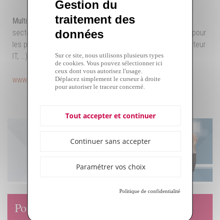
Gestion du
traitement des
Multi spécialiste
, Verspieren intervient dans de nombreux
données
secteurs et est notamment spécialisé dans l’assurance pour
les professionnels de l’informatique (ESN, société du secteur
Sur ce site, nous utilisons plusieurs types
IT, …).
de cookies. Vous pouvez sélectionner ici
ceux dont vous autorisez l'usage.
Déplacez simplement le curseur à droite
www.verspieren.com
pour autoriser le traceur concerné.
Tout accepter et continuer
Continuer sans accepter
Paramétrer vos choix
Politique de confidentialité
Pourquoi nous choisir ?